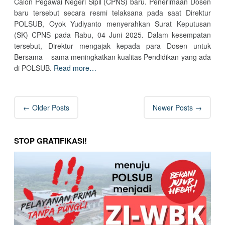
Calon Pegawai Negeri Sipil (CPNS) baru. Penerimaan Dosen
baru tersebut secara resmi telaksana pada saat Direktur
POLSUB, Oyok Yudiyanto menyerahkan Surat Keputusan
(SK) CPNS pada Rabu, 04 Juni 2025. Dalam kesempatan
tersebut, Direktur mengajak kepada para Dosen untuk
Bersama – sama meningkatkan kualitas Pendidikan yang ada
di POLSUB.
Read more…
Post
←
Older Posts
Newer Posts
→
navigation
STOP GRATIFIKASI!