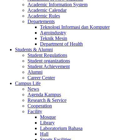
Academic Information System
Academic Calendar
Academic Rules
Departements
Teknologi Informasi dan Komputer
Agroindustry
Teknik Mesin
Department of Health
Students & Alumni
Student Regulations
Student organizations
Student Achievement
Alumni
Career Center
Campus Life
News
Agenda Kampus
Research & Service
Cooperation
Facility
Mosque
Library
Laboratorium Bahasa
Hall
Sports Facilities