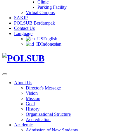
Clinic
Parking Facility
Virtual Campus
SAKIP
POLSUB Berdampak
Contact Us
Language
English
Indonesian
About Us
Director's Message
Vision
Mission
Goal
History
Organizational Structure
Accreditation
Academic
Admission of New Students