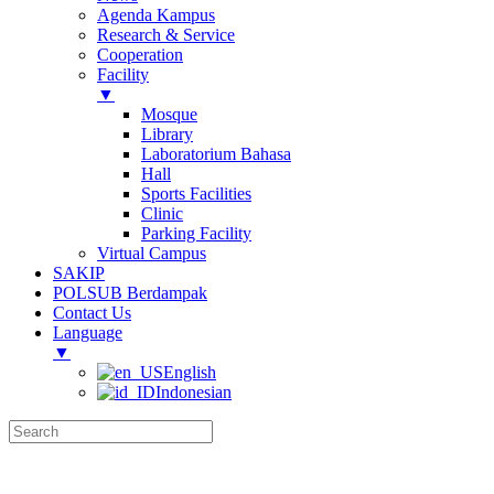
Agenda Kampus
Research & Service
Cooperation
Facility
▼
Mosque
Library
Laboratorium Bahasa
Hall
Sports Facilities
Clinic
Parking Facility
Virtual Campus
SAKIP
POLSUB Berdampak
Contact Us
Language
▼
English
Indonesian