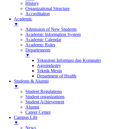
History
Organizational Structure
Accreditation
Academic
▼
Admission of New Students
Academic Information System
Academic Calendar
Academic Rules
Departements
▼
Teknologi Informasi dan Komputer
Agroindustry
Teknik Mesin
Department of Health
Students & Alumni
▼
Student Regulations
Student organizations
Student Achievement
Alumni
Career Center
Campus Life
▼
News