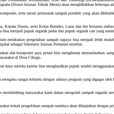
ugraha (Dosen Jurusan Teknik Mesin) akan menghibahkan beberapa al
 komposter, serta mesin pemusnah sampah portable yang akan dihibahk
sa, Kepala Dusun, serta Ketua Bumdes, Laras dan tim bersama mahasi
a bisa menjadi pupuk organik padat dan pupuk organik cair yang nantin
dalam melakukan pengolahan sampah supaya bisa menjadi lebih mudah
bat sebagai Sekretaris Jurusan Pertanian tersebut.
alat komposter para petani bisa menghemat memanfaatkan sampah unt
asyarakat di Desa Cibogo.
emat dana mereka karena bisa menghasilkan pupuk sendiri menggunakan 
mengaku sangat terbantu dengan adanya program yang digagas oleh D
erus membimbing masyarakat kami dalam mengolah sampah organik men
rakat terkait pengelolaan sampah nantinya akan dilanjutkan dengan p