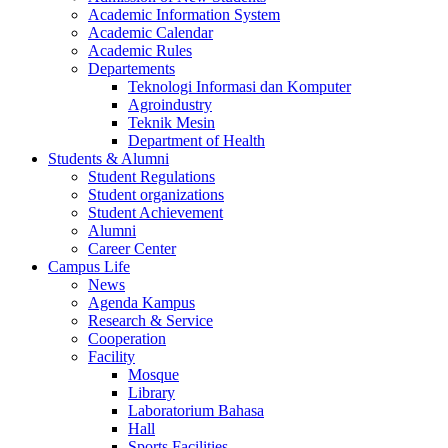
Academic Information System
Academic Calendar
Academic Rules
Departements
Teknologi Informasi dan Komputer
Agroindustry
Teknik Mesin
Department of Health
Students & Alumni
Student Regulations
Student organizations
Student Achievement
Alumni
Career Center
Campus Life
News
Agenda Kampus
Research & Service
Cooperation
Facility
Mosque
Library
Laboratorium Bahasa
Hall
Sports Facilities