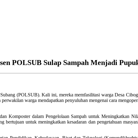
Dosen POLSUB Sulap Sampah Menjadi Pupu
i Subang (POLSUB). Kali ini, mereka memfasilitasi warga Desa Cibo
a perwakilan warga mendapatkan penyuluhan mengenai cara mengoperas
l dan Komposter dalam Pengelolaan Sampah untuk Meningkatkan Ni
ng bertujuan untuk meningkatkan kesadaran dan pengetahuan masyara
erian Pendidikan, Kebudayaan, Riset dan Teknologi (Kemendikbudristek