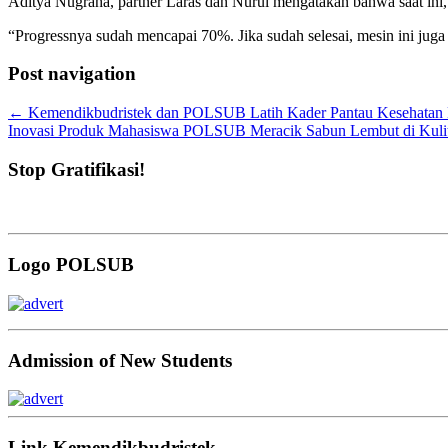
Aditya Nugraha, partner Laras dan Nurul mengatakan bahwa saat ini,
“Progressnya sudah mencapai 70%. Jika sudah selesai, mesin ini jug
Post navigation
←
Kemendikbudristek dan POLSUB Latih Kader Pantau Kesehatan 
Inovasi Produk Mahasiswa POLSUB Meracik Sabun Lembut di Kul
Stop Gratifikasi!
Logo POLSUB
Admission of New Students
Link Kemendikbudristek