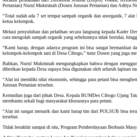
Pertanian) Nurul Mukminah (Dosen Jurusan Pertanian) dan Aditya N
“Total sudah ada 7 set tempat sampah organik dan anorganik, 7 alat
ketua kelompok.
Melaui penyuluhan dan pelatihan secara langsung kepada Kader De
cara mengolah sampah organik yang sebelumnya tidak bernilai, hingg
“Kami harap, dengan adanya program ini bisa sangat bermanfaat 
kelompok-kelompok tani di Desa Cibogo,” tutur Dosen yang juga menja
Bahkan, Nurul Mukminah mengungkapkan bahwa dengan menggunakan 
diberikan kepada Desa supaya bisa digunakan oleh seluruh lapisan m
“Alat ini memiliki nilai ekonomis, sehingga para petani bisa mengh
Jurusan Pertanian tersebut.
Kemudian juga dari pihak Desa. Kepala BUMDes Cibogo Ujang Tata 
membantu sekali bagi masyarakat khususnya para petani.
“Alat ini sangat menarik dan kami harap tim dari POLSUB bisa t
tersebut.
Tidak berakhir sampai di situ, Program Pemberdayaan Berbasis Masya