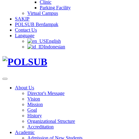
Clinic
Parking Facility
Virtual Campus
SAKIP
POLSUB Berdampak
Contact Us
Language
English
Indonesian
About Us
Director's Message
Vision
Mission
Goal
History
Organizational Structure
Accreditation
Academic
Admission of New Students