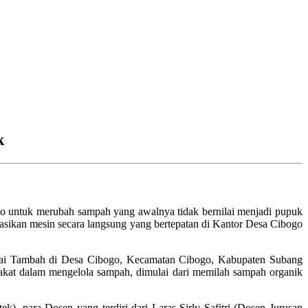
k
go untuk merubah sampah yang awalnya tidak bernilai menjadi pupuk
ikan mesin secara langsung yang bertepatan di Kantor Desa Cibogo
lai Tambah di Desa Cibogo, Kecamatan Cibogo, Kabupaten Subang
kat dalam mengelola sampah, dimulai dari memilah sampah organik
), para Dosen yang terdiri dari Laras Sirly Safitri (Dosen Jurusan