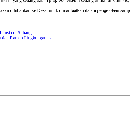
 mesin yang sedang dalam progress tersebut sedang dirakit di Kampus,
a akan dihibahkan ke Desa untuk dimanfaatkan dalam pengelolaan samp
Lansia di Subang
it dan Ramah Lingkungan
→