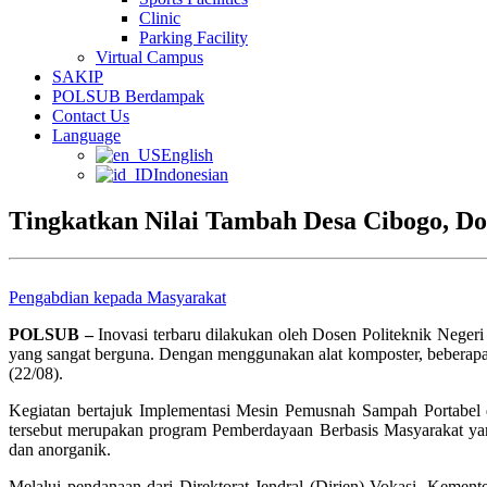
Clinic
Parking Facility
Virtual Campus
SAKIP
POLSUB Berdampak
Contact Us
Language
English
Indonesian
Tingkatkan Nilai Tambah Desa Cibogo, 
Pengabdian kepada Masyarakat
POLSUB –
Inovasi terbaru dilakukan oleh Dosen Politeknik Neger
yang sangat berguna. Dengan menggunakan alat komposter, beberap
(22/08).
Kegiatan bertajuk Implementasi Mesin Pemusnah Sampah Portabe
tersebut merupakan program Pemberdayaan Berbasis Masyarakat ya
dan anorganik.
Melalui pendanaan dari Direktorat Jendral (Dirjen) Vokasi, Kement