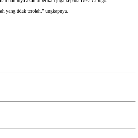
 dan nantinya akan diberikan juga kepada Desa Cibogo.
ah yang tidak terolah,” ungkapnya.