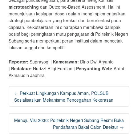
Sebagai puncak kegiatan, para peserta mengikuti sesi
microteaching
dan Outcome-Based Assessment. Hal ini
menunjukkan kesiapan dosen dalam mengimplementasikan
strategi pembelajaran yang terukur dan berorientasi pada
capaian. Keikutsertaan ini diharapkan membawa dampak
positif bagi peningkatan mutu pengajaran di Politeknik Negeri
Subang serta memperkuat peran institusi dalam mencetak
lulusan unggul dan kompetitif.
Reporter:
Suprayogi |
Kamerawan:
Dino Dwi Aryanto
|
Redaktur:
Nurizzi Rifqi Ferdian |
Penyunting Web:
Ardhi
Akmaludin Jadhira
Post
←
Perkuat Lingkungan Kampus Aman, POLSUB
navigation
Sosialisasikan Mekanisme Pencegahan Kekerasan
Menuju Visi 2030: Politeknik Negeri Subang Resmi Buka
Pendaftaran Bakal Calon Direktur
→