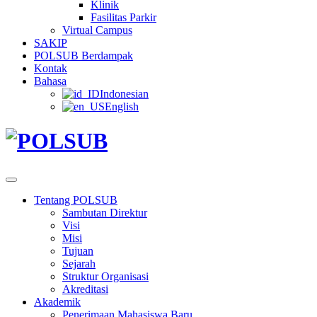
Klinik
Fasilitas Parkir
Virtual Campus
SAKIP
POLSUB Berdampak
Kontak
Bahasa
Indonesian
English
Tentang POLSUB
Sambutan Direktur
Visi
Misi
Tujuan
Sejarah
Struktur Organisasi
Akreditasi
Akademik
Penerimaan Mahasiswa Baru