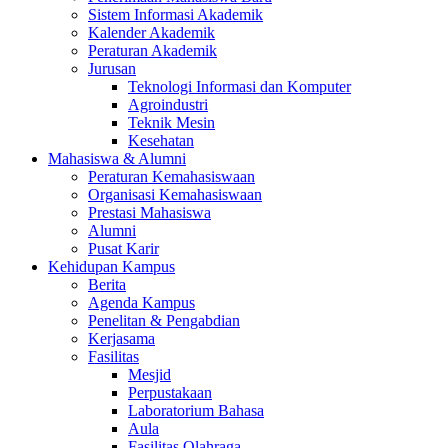
Sistem Informasi Akademik
Kalender Akademik
Peraturan Akademik
Jurusan
Teknologi Informasi dan Komputer
Agroindustri
Teknik Mesin
Kesehatan
Mahasiswa & Alumni
Peraturan Kemahasiswaan
Organisasi Kemahasiswaan
Prestasi Mahasiswa
Alumni
Pusat Karir
Kehidupan Kampus
Berita
Agenda Kampus
Penelitan & Pengabdian
Kerjasama
Fasilitas
Mesjid
Perpustakaan
Laboratorium Bahasa
Aula
Fasilitas Olahraga