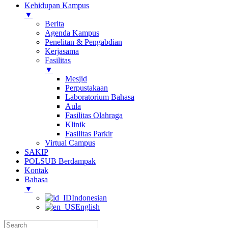
Kehidupan Kampus
▼
Berita
Agenda Kampus
Penelitan & Pengabdian
Kerjasama
Fasilitas
▼
Mesjid
Perpustakaan
Laboratorium Bahasa
Aula
Fasilitas Olahraga
Klinik
Fasilitas Parkir
Virtual Campus
SAKIP
POLSUB Berdampak
Kontak
Bahasa
▼
Indonesian
English