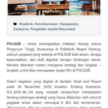
Akademik
,
Kemahasiswaan
,
Kepegawaian
,
Kerjasama
,
Pengabdian kepada Masyarakat
POLSUB –
Untuk meningkatkan Indikator Kinerja Utama
Perguruan Tinggi, khususnya di Politeknik Negeri Subang,
seluruh pegawai yang bekerja di POLSUB baik dosen, tenaga
kependidikan, dan staff digodok dengan bimbingan teknis.
Mereka diberikan materi mengenai strategi dan langkah –
langkah untuk bisa mencapaian target IKU di POLSUB.
Dalam kegiatan yang digelar di Sariater Hotel and Resort
pada 30 November 2023 tersebut, Endang Kusmana,
S.E.,M.M.,Ak.,CA yang menjadi narasumber menjelaskan
tentang beberapa strategi yang harus dilakukan oleh seluruh
pegawai terkai dalam mencapai 8 IKU dari kementerian.
“Pencapaian IKU ini sangat penting karena akan menjadi