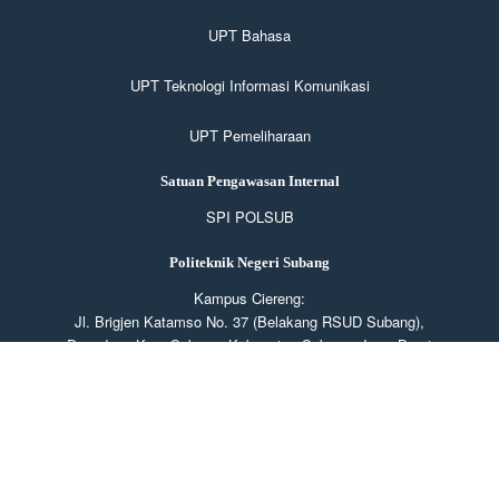
UPT Bahasa
UPT Teknologi Informasi Komunikasi
UPT Pemeliharaan
Satuan Pengawasan Internal
SPI POLSUB
Politeknik Negeri Subang
Kampus Ciereng:
Jl. Brigjen Katamso No. 37 (Belakang RSUD Subang),
Dangdeur, Kec. Subang, Kabupaten Subang, Jawa Barat
41211
Kampus Cibogo:
Blok Kaleng Banteng Desa Cibogo, Kec. Cibogo, Kabupaten
Subang, Jawa Barat 41285