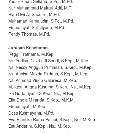
Yadi Hikmah Setiana, S.Pd., M.Pd.
Nur Muhammad Malikul ‘Adil, M.T.
Rian Dwi Aji Saputro, M.Pd.
Muhamad Kamaludin, S.Pd., M.Pd.
Firmansyah Sulistiyono, M.Pd.
Fendy Thomas, M.Pd.
Jurusan Kesehatan
Reggi Prathama, M.Kep.
Ns. Yudisa Diaz Lutfi Sandi, S.Kep., M.Kep.
Ns. Nessy Anggun Primasari, S.Kep., M.Kep.
Ns. Annisa Mazda Firdaus, S.Kep., M.Kep.
Ns. Achmad Vindo Galaresa, M.Kep.
M. Iqbal Angga Kusuma, S.Kep., Ns., M.Kep.
Ika Nurfajriyani, S.Kep., Ns., M.Kep.
Elfa Dhela Miranda, S.Kep., M.K.M.
Firmansyah, M.Kep.
Desti Kusmayanti, M.Pd.
Eva Riantika Ratna Palupi, S.Kep., Ns., M.Kep.
Esti Andarini, S.Kep., Ns., M.Kep.