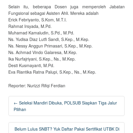
Selain itu, beberapa Dosen juga memperoleh Jabatan
Fungsional sebagai Asisten Ahli. Mereka adalah
Erick Febriyanto, S.Kom, M.T.I.
Rahmat Irsyada, M.Pd.
Muhamad Kamaludin, S.Pd., M.Pd.
Ns. Yudisa Diaz Lutfi Sandi, S.Kep., M.Kep.
Ns. Nessy Anggun Primasari, S.Kep., M.Kep.
Ns. Achmad Vindo Galaresa, M.Kep.
Ika Nurfajriyani, S.Kep., Ns., M.Kep.
Desti Kusmayanti, M.Pd.
Eva Riantika Ratna Palupi, S.Kep., Ns., M.Kep.
Reporter: Nurizzi Rifqi Ferdian
Post
←
Seleksi Mandiri Dibuka, POLSUB Siapkan Tiga Jalur
navigation
Pilihan
Belum Lulus SNBT? Yuk Daftar Pakai Sertifikat UTBK Di