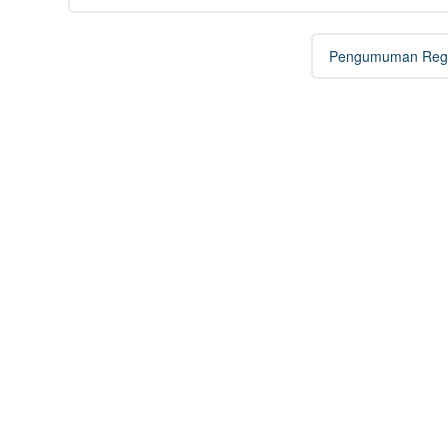
navigation
Pengumuman Regi