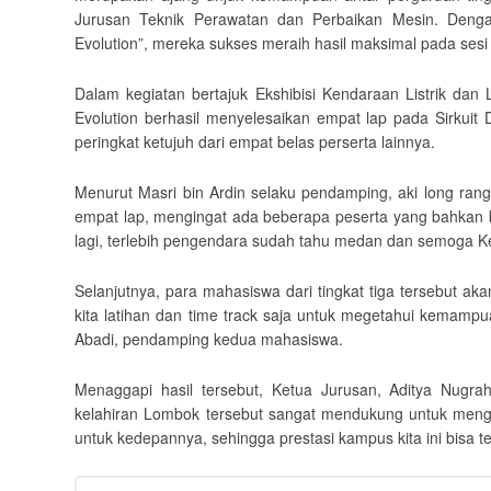
Jurusan Teknik Perawatan dan Perbaikan Mesin. Deng
Evolution”, mereka sukses meraih hasil maksimal pada sesi
Dalam kegiatan bertajuk Ekshibisi Kendaraan Listrik dan 
Evolution berhasil menyelesaikan empat lap pada Sirkuit 
peringkat ketujuh dari empat belas perserta lainnya.
Menurut Masri bin Ardin selaku pendamping, aki long ran
empat lap, mengingat ada beberapa peserta yang bahkan bel
lagi, terlebih pengendara sudah tahu medan dan semoga Ket
Selanjutnya, para mahasiswa dari tingkat tiga tersebut aka
kita latihan dan time track saja untuk megetahui kemampua
Abadi, pendamping kedua mahasiswa.
Menaggapi hasil tersebut, Ketua Jurusan, Aditya Nugr
kelahiran Lombok tersebut sangat mendukung untuk mengi
untuk kedepannya, sehingga prestasi kampus kita ini bisa te
Post