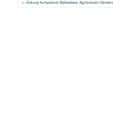
←
Dukung Kompetensi Mahasiswa, Agroindustri Gandeng
navigation