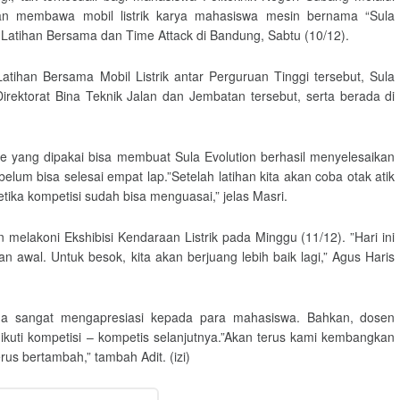
an membawa mobil listrik karya mahasiswa mesin bernama “Sula
 Latihan Bersama dan Time Attack di Bandung, Sabtu (10/12).
Latihan Bersama Mobil Listrik antar Perguruan Tinggi tersebut, Sula
Direktorat Bina Teknik Jalan dan Jembatan tersebut, serta berada di
ge yang dipakai bisa membuat Sula Evolution berhasil menyelesaikan
um bisa selesai empat lap.”Setelah latihan kita akan coba otak atik
ika kompetisi sudah bisa menguasai,” jelas Masri.
n melakoni Ekshibisi Kendaraan Listrik pada Minggu (11/12). ”Hari ini
n awal. Untuk besok, kita akan berjuang lebih baik lagi,” Agus Haris
aha sangat mengapresiasi kepada para mahasiswa. Bahkan, dosen
kuti kompetisi – kompetis selanjutnya.”Akan terus kami kembangkan
rus bertambah,” tambah Adit. (izi)